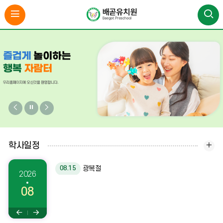
비
비
비
주
주
주
얼
얼
얼
학사일정
이
정
다
전
지
음
08.15
광복절
2026
08
이
다