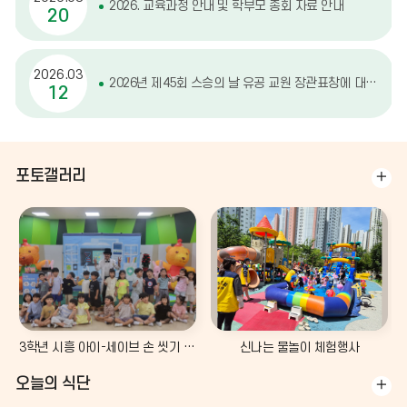
2026. 교육과정 안내 및 학부모 총회 자료 안내
20
2026.03
2026년 제45회 스승의 날 유공 교원 장관표창에 대한 추천 안내
12
포토갤러리
포
토
갤
러
리
더
보
기
3학년 시흥 아이-세이브 손 씻기 버블쇼
신나는 물놀이 체험행사
오늘의 식단