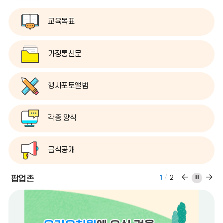
전
음
달
달
교육목표
가정통신문
행사포토앨범
각종 양식
급식공개
팝
팝
팝
팝업존
1
2
업
업
업
존
존
존
이
다
정
전
음
지